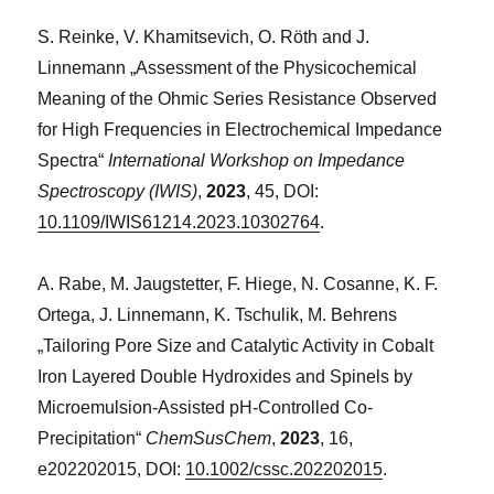
S. Reinke, V. Khamitsevich, O. Röth and J.
Linnemann „Assessment of the Physicochemical
Meaning of the Ohmic Series Resistance Observed
for High Frequencies in Electrochemical Impedance
Spectra“
International Workshop on Impedance
Spectroscopy (IWIS)
,
2023
, 45, DOI:
10.1109/IWIS61214.2023.10302764
.
A. Rabe, M. Jaugstetter, F. Hiege, N. Cosanne, K. F.
Ortega, J. Linnemann, K. Tschulik, M. Behrens
„Tailoring Pore Size and Catalytic Activity in Cobalt
Iron Layered Double Hydroxides and Spinels by
Microemulsion-Assisted pH-Controlled Co-
Precipitation“
ChemSusChem
,
2023
, 16,
e202202015, DOI:
10.1002/cssc.202202015
.