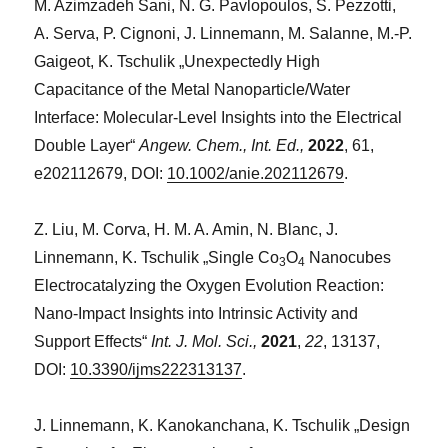
M. Azimzadeh Sani, N. G. Pavlopoulos, S. Pezzotti,
A. Serva, P. Cignoni, J. Linnemann, M. Salanne, M.-P.
Gaigeot, K. Tschulik „Unexpectedly High
Capacitance of the Metal Nanoparticle/Water
Interface: Molecular-Level Insights into the Electrical
Double Layer“
Angew. Chem., Int. Ed.,
2022
,
61,
e202112679, DOI:
10.1002/anie.202112679
.
Z. Liu, M. Corva, H. M. A. Amin, N. Blanc, J.
Linnemann, K. Tschulik „Single Co
O
Nanocubes
3
4
Electrocatalyzing the Oxygen Evolution Reaction:
Nano-Impact Insights into Intrinsic Activity and
Support Effects“
Int. J. Mol. Sci.,
2021
,
22
, 13137,
DOI:
10.3390/ijms222313137
.
J. Linnemann, K. Kanokanchana, K. Tschulik „Design